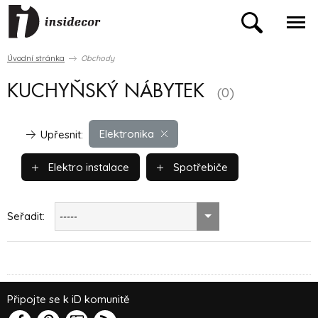
Úvodní stránka
Obchody
KUCHYŇSKÝ NÁBYTEK
(0)
Elektronika
Upřesnit:
Elektro instalace
Spotřebiče
Seřadit:
-----
Připojte se k iD komunitě