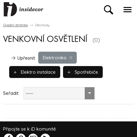
Úvodní stránka
Obchody
VENKOVNÍ OSVĚTLENÍ
(0)
Elektronika
Upřesnit:
Elektro instalace
Spotřebiče
Seřadit:
-----
Připojte se k iD komunitě