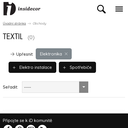
Úvodní stránka
Obchody
TEXTIL
(0)
Elektronika
Upřesnit:
Elektro instalace
Spotřebiče
Seřadit:
-----
Připojte se k iD komunitě