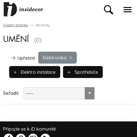
Úvodní stránka
Obchody
UMĚNÍ
(0)
Elektronika
Upřesnit:
Elektro instalace
Spotřebiče
Seřadit:
-----
Připojte se k iD komunitě