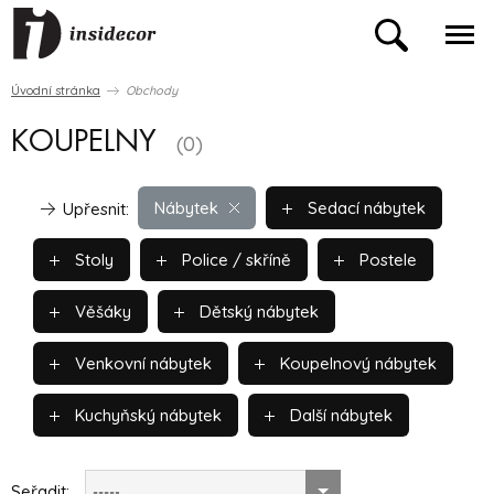
Úvodní stránka
Obchody
KOUPELNY
(0)
Nábytek
Sedací nábytek
Upřesnit:
Stoly
Police / skříně
Postele
Věšáky
Dětský nábytek
Venkovní nábytek
Koupelnový nábytek
Kuchyňský nábytek
Další nábytek
Seřadit:
-----