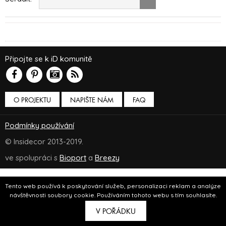
Připojte se k iD komunitě
O PROJEKTU
NAPIŠTE NÁM
FAQ
Podmínky používání
© Insidecor 2013-2019.
ve spolupráci s
Bioport
a
Breezy
Tento web používá k poskytování služeb, personalizaci reklam a analýze
návštěvnosti soubory cookie. Používáním tohoto webu s tím souhlasíte.
V POŘÁDKU