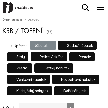
Úvodní stránka
Obchody
KRB / TOPENÍ
(0)
Nábytek
Sedací nábytek
Upřesnit:
Stoly
Police / skříně
Postele
Věšáky
Dětský nábytek
Venkovní nábytek
Koupelnový nábytek
Kuchyňský nábytek
Další nábytek
Seřadit:
-----