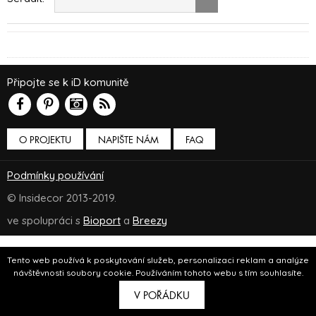
Připojte se k iD komunitě
O PROJEKTU
NAPIŠTE NÁM
FAQ
Podmínky používání
© Insidecor 2013-2019.
ve spolupráci s
Bioport
a
Breezy
Tento web používá k poskytování služeb, personalizaci reklam a analýze
návštěvnosti soubory cookie. Používáním tohoto webu s tím souhlasíte.
V POŘÁDKU