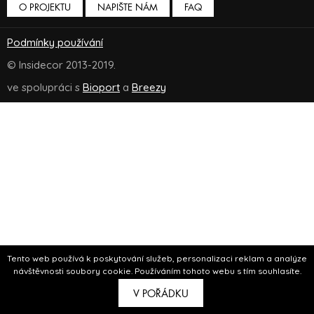
O PROJEKTU
NAPIŠTE NÁM
FAQ
Podmínky používání
© Insidecor 2013-2019.
ve spolupráci s
Bioport
a
Breezy
Tento web používá k poskytování služeb, personalizaci reklam a analýze
návštěvnosti soubory cookie. Používáním tohoto webu s tím souhlasíte.
V POŘÁDKU