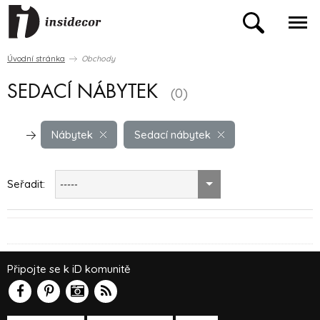
Úvodní stránka
Obchody
SEDACÍ NÁBYTEK
(0)
Nábytek
Sedací nábytek
Seřadit:
-----
Připojte se k iD komunitě