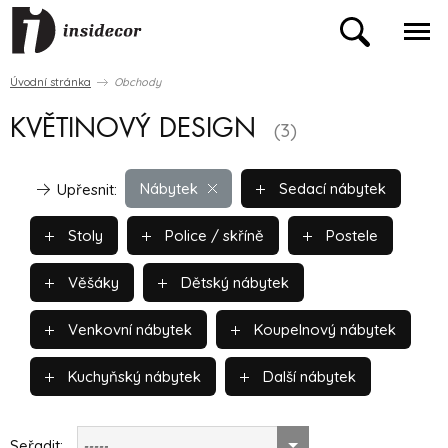
Úvodní stránka
Obchody
KVĚTINOVÝ DESIGN
(3)
Nábytek
Sedací nábytek
Upřesnit:
Stoly
Police / skříně
Postele
Věšáky
Dětský nábytek
Venkovní nábytek
Koupelnový nábytek
Kuchyňský nábytek
Další nábytek
Seřadit:
-----