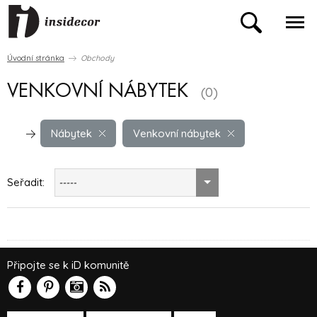
Úvodní stránka
Obchody
VENKOVNÍ NÁBYTEK
(0)
Nábytek
Venkovní nábytek
Seřadit:
-----
Připojte se k iD komunitě