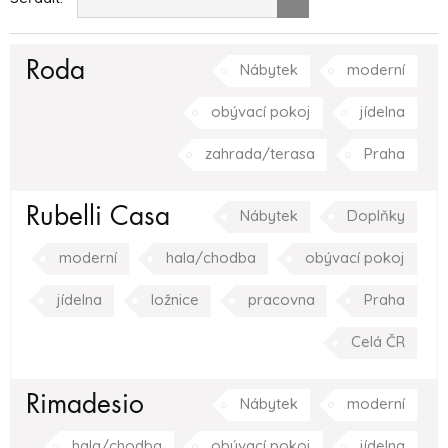
Roda
Nábytek
moderní
obývací pokoj
jídelna
zahrada/terasa
Praha
Rubelli Casa
Nábytek
Doplňky
moderní
hala/chodba
obývací pokoj
jídelna
ložnice
pracovna
Praha
Celá ČR
Rimadesio
Nábytek
moderní
hala/chodba
obývací pokoj
jídelna