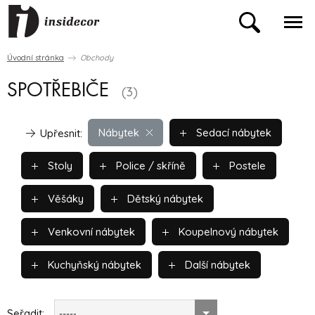
Úvodní stránka
Obchody
SPOTŘEBIČE
(3)
Nábytek
Sedací nábytek
Upřesnit:
Stoly
Police / skříně
Postele
Věšáky
Dětský nábytek
Venkovní nábytek
Koupelnový nábytek
Kuchyňský nábytek
Další nábytek
Seřadit:
-----