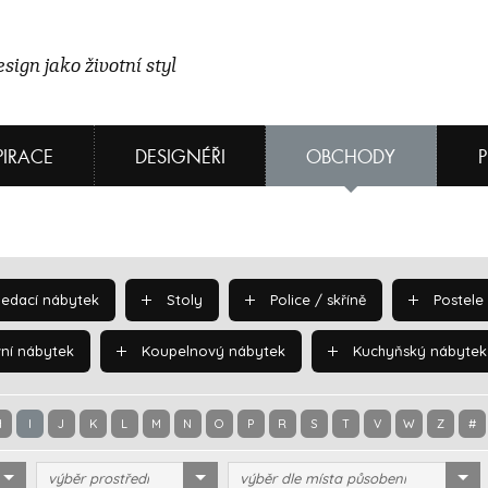
sign jako životní styl
PIRACE
DESIGNÉŘI
OBCHODY
edací nábytek
Stoly
Police / skříně
Postele
ní nábytek
Koupelnový nábytek
Kuchyňský nábytek
H
I
J
K
L
M
N
O
P
R
S
T
V
W
Z
#
výběr prostředí
výběr dle místa působení