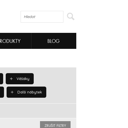
PRODUKTY
BLOG
Věšáky
Další nábytek
ZRUŠIT FILTRY