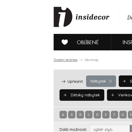
De
OBLÍBENÉ
INS
Úvodní stránka
Obchody
Nábytek
S
Upřesnit:
Dětský nábytek
Venkov
&
A
B
C
D
E
F
G
Další možnosti:
výběr stylu