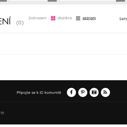
Zobrazení:
dlaždice
seznam
Seřa
ENÍ
(0)
Připojte se k iD komunitě
19.