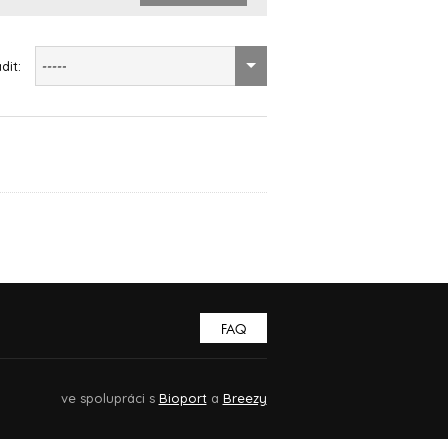
dit:
-----
FAQ
ve spolupráci s
Bioport
a
Breezy