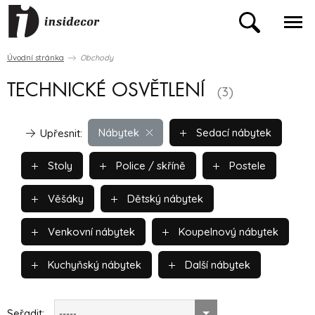
Úvodní stránka
Obchody
TECHNICKÉ OSVĚTLENÍ
(3)
Nábytek
Sedací nábytek
Upřesnit:
Stoly
Police / skříně
Postele
Věšáky
Dětský nábytek
Venkovní nábytek
Koupelnový nábytek
Kuchyňský nábytek
Další nábytek
Seřadit:
-----