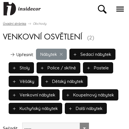
Úvodní stránka
Obchody
VENKOVNÍ OSVĚTLENÍ
(2)
Nábytek
Sedací nábytek
Upřesnit:
Stoly
Police / skříně
Postele
Věšáky
Dětský nábytek
Venkovní nábytek
Koupelnový nábytek
Kuchyňský nábytek
Další nábytek
Seřadit:
-----