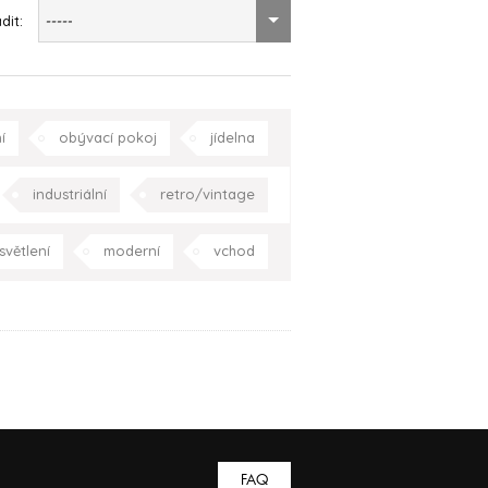
dit:
-----
í
obývací pokoj
jídelna
ložnice
pracovna
Praha
industriální
retro/vintage
ustikální
moderní
Praha
větlení
moderní
vchod
koj
koupelna
pracovna
olí domu
Praha
Celá ČR
FAQ