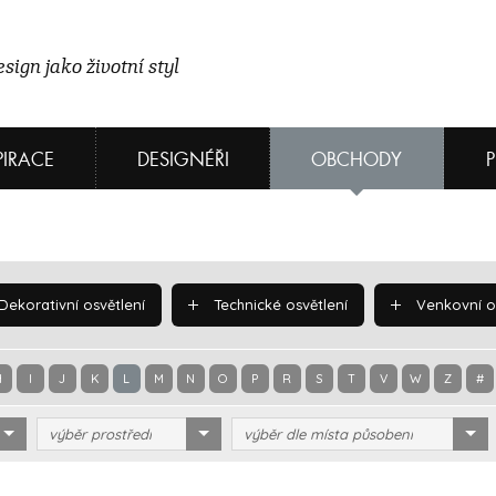
sign jako životní styl
PIRACE
DESIGNÉŘI
OBCHODY
Dekorativní osvětlení
Technické osvětlení
Venkovní os
H
I
J
K
L
M
N
O
P
R
S
T
V
W
Z
#
výběr prostředí
výběr dle místa působení