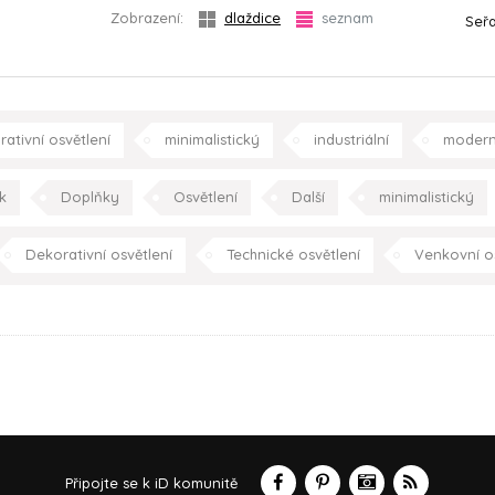
Zobrazení:
dlaždice
seznam
Seřa
ativní osvětlení
minimalistický
industriální
modern
kuchyně
k
Doplňky
Osvětlení
Další
minimalistický
r
Dekorativní osvětlení
Technické osvětlení
Venkovní os
cí pokoj
jídelna
kuchyně
ložnice
dětský po
schodiště
zahrada/terasa
ok
Připojte se k iD komunitě