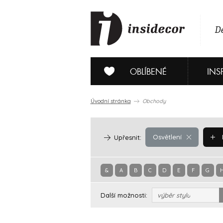
De
OBLÍBENÉ
INS
Úvodní stránka
Obchody
Osvětlení
Upřesnit:
&
A
B
C
D
E
F
G
Další možnosti:
výběr stylu