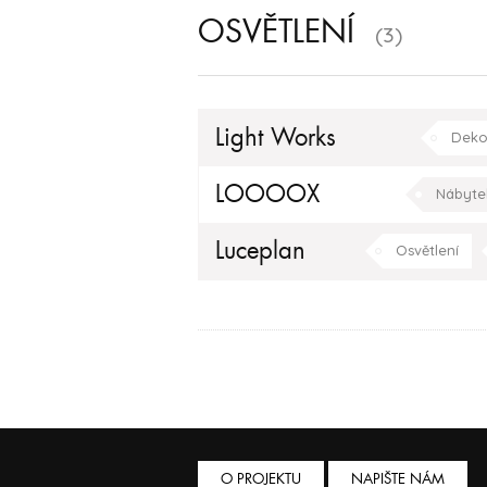
OSVĚTLENÍ
(3)
Light Works
Dekor
LOOOOX
Nábyte
Luceplan
Osvětlení
hala/chodba
obýva
O PROJEKTU
NAPIŠTE NÁM