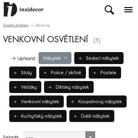
Úvodní stránka
Obchody
VENKOVNÍ OSVĚTLENÍ
(3)
Nábytek
Sedací nábytek
Upřesnit:
Stoly
Police / skříně
Postele
Věšáky
Dětský nábytek
Venkovní nábytek
Koupelnový nábytek
Kuchyňský nábytek
Další nábytek
Seřadit:
-----