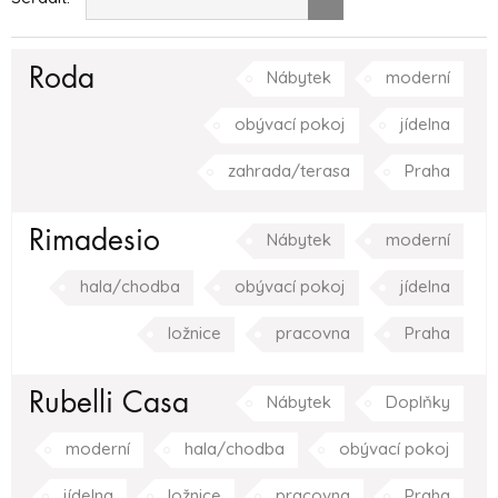
Roda
Nábytek
moderní
obývací pokoj
jídelna
zahrada/terasa
Praha
Rimadesio
Nábytek
moderní
hala/chodba
obývací pokoj
jídelna
ložnice
pracovna
Praha
Rubelli Casa
Nábytek
Doplňky
moderní
hala/chodba
obývací pokoj
jídelna
ložnice
pracovna
Praha