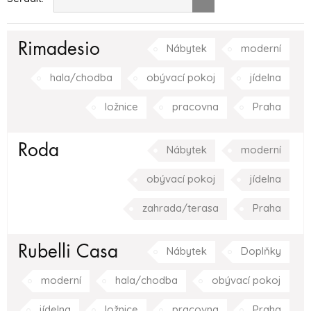
Rimadesio
Nábytek
moderní
hala/chodba
obývací pokoj
jídelna
ložnice
pracovna
Praha
Roda
Nábytek
moderní
obývací pokoj
jídelna
zahrada/terasa
Praha
Rubelli Casa
Nábytek
Doplňky
moderní
hala/chodba
obývací pokoj
jídelna
ložnice
pracovna
Praha