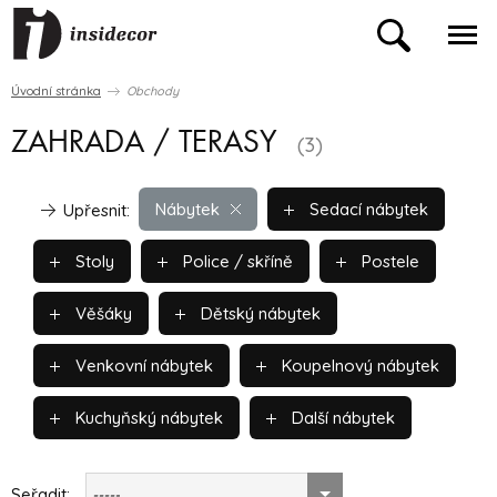
Úvodní stránka
Obchody
ZAHRADA / TERASY
(3)
Nábytek
Sedací nábytek
Upřesnit:
Stoly
Police / skříně
Postele
Věšáky
Dětský nábytek
Venkovní nábytek
Koupelnový nábytek
Kuchyňský nábytek
Další nábytek
Seřadit:
-----