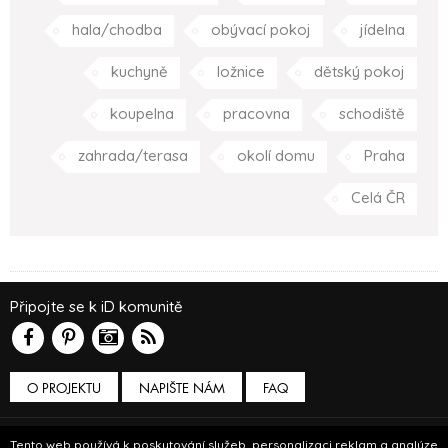
hala/chodba
obývací pokoj
jídelna
kuchyně
ložnice
dětský pokoj
koupelna
pracovna
schodiště
zahrada/terasa
okolí domu
Praha
Celá ČR
Připojte se k iD komunitě
O PROJEKTU
NAPIŠTE NÁM
FAQ
Podmínky používání
Tento web používá k poskytování služeb, personalizaci reklam a analýze