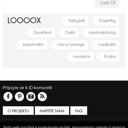
Celá ČR
LOOOOX
Nábytek
Doplňky
Osvětlení
Další
minimalistický
industriální
retro/vintage
rustikální
moderní
Praha
Připojte se k iD komunitě
O PROJEKTU
NAPIŠTE NÁM
FAQ
Podmínky používání
Tento web používá k poskytování služeb, personalizaci reklam a analýze