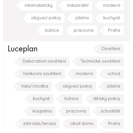
minimalistický
industriální
moderní
obývací pokoj
jídelna
kuchyně
ložnice
pracovna
Praha
Luceplan
Osvětlení
Dekorativní osvětlení
Technické osvětlení
Venkovní osvětlení
moderní
vchod
hala/chodba
obývací pokoj
jídelna
kuchyně
ložnice
dětský pokoj
koupelna
pracovna
schodiště
zahrada/terasa
okolí domu
Praha