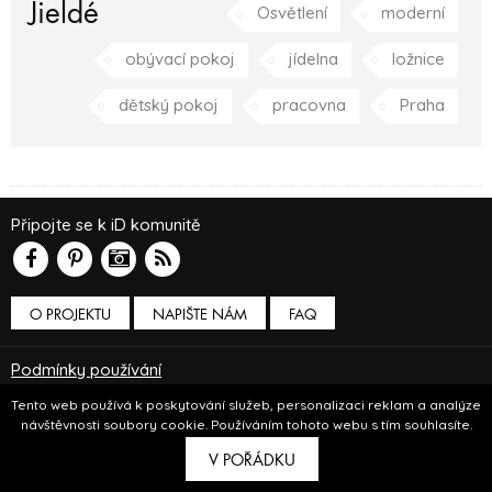
Jieldé
Osvětlení
moderní
obývací pokoj
jídelna
ložnice
dětský pokoj
pracovna
Praha
Připojte se k iD komunitě
O PROJEKTU
NAPIŠTE NÁM
FAQ
Podmínky používání
© Insidecor 2013-2019.
Tento web používá k poskytování služeb, personalizaci reklam a analýze
návštěvnosti soubory cookie. Používáním tohoto webu s tím souhlasíte.
ve spolupráci s
Bioport
a
Breezy
V POŘÁDKU