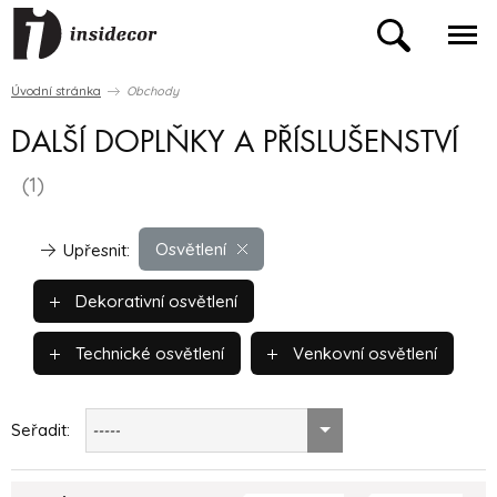
Úvodní stránka
Obchody
DALŠÍ DOPLŇKY A PŘÍSLUŠENSTVÍ
(1)
Osvětlení
Upřesnit:
Dekorativní osvětlení
Technické osvětlení
Venkovní osvětlení
Seřadit:
-----