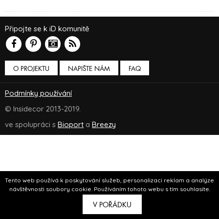
Připojte se k iD komunitě
O PROJEKTU
NAPIŠTE NÁM
FAQ
Podmínky používání
© Insidecor 2013-2019.
ve spolupráci s
Bioport
a
Breezy
Tento web používá k poskytování služeb, personalizaci reklam a analýze
návštěvnosti soubory cookie. Používáním tohoto webu s tím souhlasíte.
V POŘÁDKU