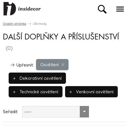
Úvodní stránka
Obchody
DALŠÍ DOPLŇKY A PŘÍSLUŠENSTVÍ
(0)
Osvětlení
Upřesnit:
Dekorativní osvětlení
Technické osvětlení
Venkovní osvětlení
Seřadit:
-----