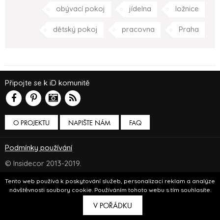
obývací pokoj
jídelna
ložnice
dětský pokoj
pracovna
Praha
Připojte se k iD komunitě
O PROJEKTU
NAPIŠTE NÁM
FAQ
Podmínky používání
© Insidecor 2013-2019.
ve spolupráci s
Bioport
a
Breezy
Tento web používá k poskytování služeb, personalizaci reklam a analýze
návštěvnosti soubory cookie. Používáním tohoto webu s tím souhlasíte.
V POŘÁDKU