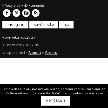
Připojte se k iD komunitě
O PROJEKTU
NAPIŠTE NÁM
FAQ
Podmínky používání
© Insidecor 2013-2019.
ve spolupráci s
Bioport
a
Breezy
Tento web používá k poskytování služeb, personalizaci reklam a analýze
návštěvnosti soubory cookie. Používáním tohoto webu s tím souhlasíte.
V POŘÁDKU