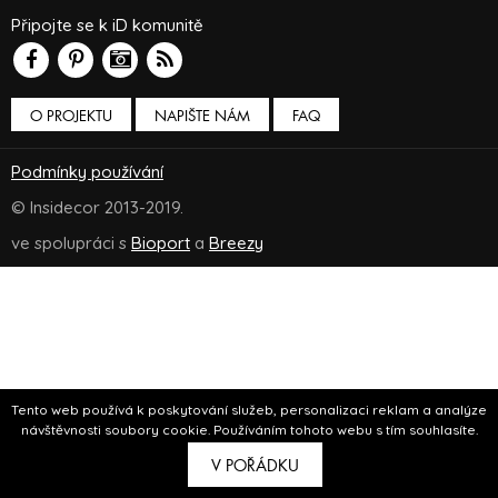
Připojte se k iD komunitě
O PROJEKTU
NAPIŠTE NÁM
FAQ
Podmínky používání
© Insidecor 2013-2019.
ve spolupráci s
Bioport
a
Breezy
Tento web používá k poskytování služeb, personalizaci reklam a analýze
návštěvnosti soubory cookie. Používáním tohoto webu s tím souhlasíte.
V POŘÁDKU