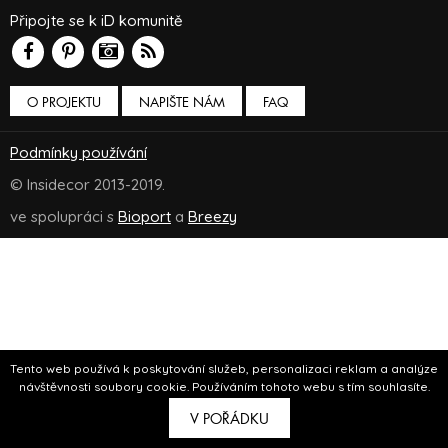
Připojte se k iD komunitě
O PROJEKTU
NAPIŠTE NÁM
FAQ
Podmínky používání
© Insidecor 2013-2019.
ve spolupráci s
Bioport
a
Breezy
Tento web používá k poskytování služeb, personalizaci reklam a analýze
návštěvnosti soubory cookie. Používáním tohoto webu s tím souhlasíte.
V POŘÁDKU