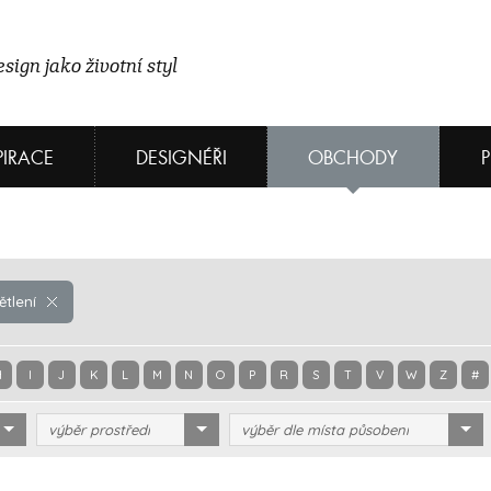
sign jako životní styl
PIRACE
DESIGNÉŘI
OBCHODY
ětlení
H
I
J
K
L
M
N
O
P
R
S
T
V
W
Z
#
výběr prostředí
výběr dle místa působení