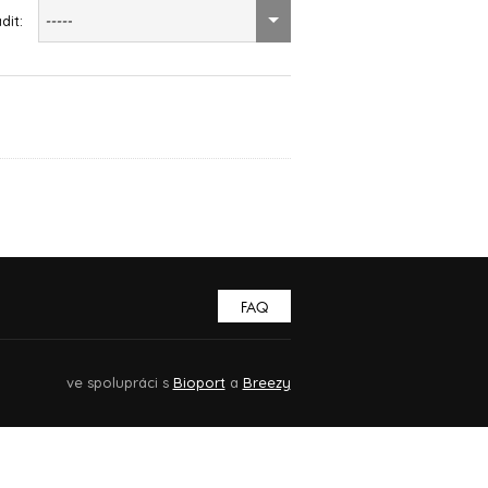
dit:
-----
FAQ
ve spolupráci s
Bioport
a
Breezy