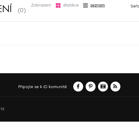
Zobrazení:
dlaždice
seznam
Seřa
ENÍ
(0)
Připojte se k iD komunitě
19.