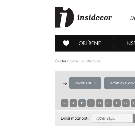
De
OBLÍBENÉ
INS
Úvodní stránka
Obchody
Osvětlení
Technické osv
&
A
B
C
D
E
F
G
Další možnosti:
výběr stylu