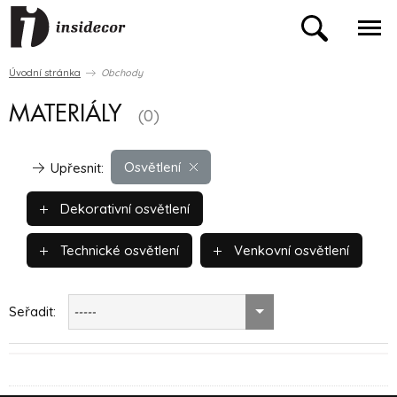
Úvodní stránka
Obchody
MATERIÁLY
(0)
Osvětlení
Upřesnit:
Dekorativní osvětlení
Technické osvětlení
Venkovní osvětlení
Seřadit:
-----