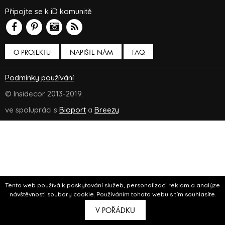
Připojte se k iD komunitě
O PROJEKTU
NAPIŠTE NÁM
FAQ
Podmínky používání
© Insidecor 2013-2019.
ve spolupráci s
Bioport
a
Breezy
Tento web používá k poskytování služeb, personalizaci reklam a analýze
návštěvnosti soubory cookie. Používáním tohoto webu s tím souhlasíte.
V POŘÁDKU