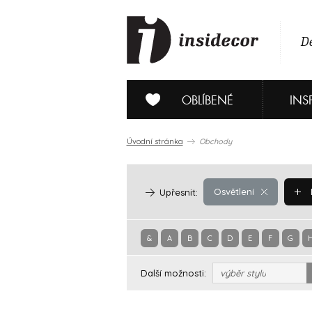
De
OBLÍBENÉ
INS
Úvodní stránka
Obchody
Osvětlení
Upřesnit:
&
A
B
C
D
E
F
G
Další možnosti:
výběr stylu