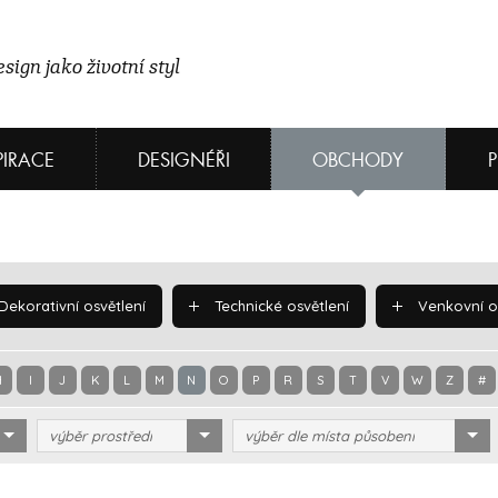
sign jako životní styl
PIRACE
DESIGNÉŘI
OBCHODY
Dekorativní osvětlení
Technické osvětlení
Venkovní os
H
I
J
K
L
M
N
O
P
R
S
T
V
W
Z
#
výběr prostředí
výběr dle místa působení