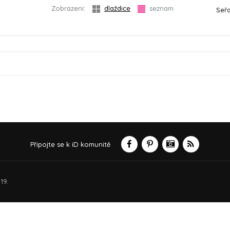
Zobrazení:
dlaždice
seznam
Seřa
Připojte se k iD komunitě
19.