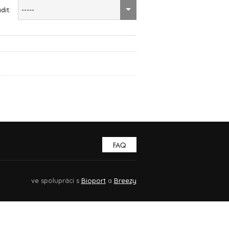
dit:
-----
FAQ
ve spolupráci s
Bioport
a
Breezy