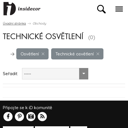
Úvodní stránka
Obchody
TECHNICKÉ OSVĚTLENÍ
(0)
Osvětlení
Technické osvětlení
Seřadit:
-----
Připojte se k iD komunitě