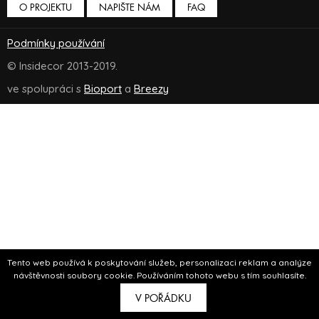
O PROJEKTU
NAPIŠTE NÁM
FAQ
Podmínky používání
© Insidecor 2013-2019.
ve spolupráci s
Bioport
a
Breezy
Tento web používá k poskytování služeb, personalizaci reklam a analýze
návštěvnosti soubory cookie. Používáním tohoto webu s tím souhlasíte.
V POŘÁDKU