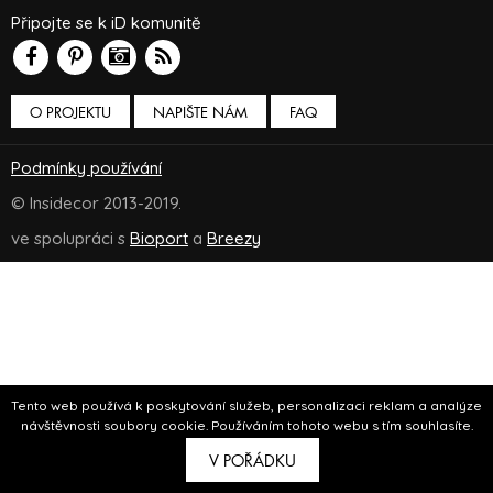
Připojte se k iD komunitě
O PROJEKTU
NAPIŠTE NÁM
FAQ
Podmínky používání
© Insidecor 2013-2019.
ve spolupráci s
Bioport
a
Breezy
Tento web používá k poskytování služeb, personalizaci reklam a analýze
návštěvnosti soubory cookie. Používáním tohoto webu s tím souhlasíte.
V POŘÁDKU