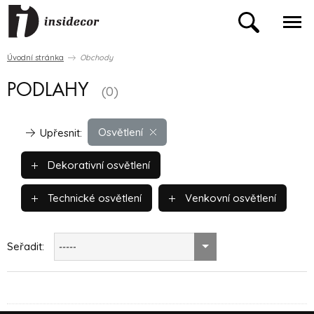
Úvodní stránka
Obchody
PODLAHY
(0)
Osvětlení
Upřesnit:
Dekorativní osvětlení
Technické osvětlení
Venkovní osvětlení
Seřadit:
-----