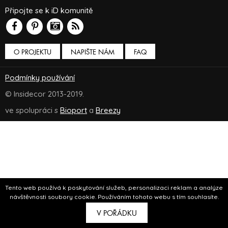
Připojte se k iD komunitě
O PROJEKTU
NAPIŠTE NÁM
FAQ
Podmínky používání
© Insidecor 2013-2019.
ve spolupráci s
Bioport
a
Breezy
Tento web používá k poskytování služeb, personalizaci reklam a analýze
návštěvnosti soubory cookie. Používáním tohoto webu s tím souhlasíte.
V POŘÁDKU