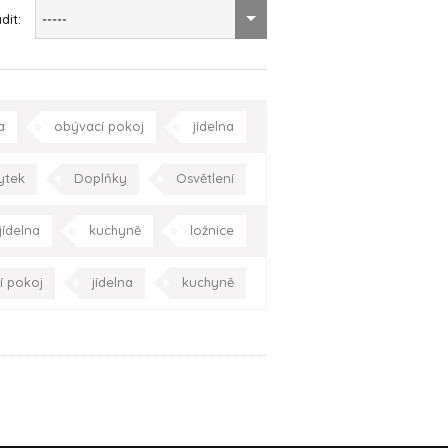
dit:
-----
a
obývací pokoj
jídelna
ě
zahrada/terasa
Praha
ytek
Doplňky
Osvětlení
í
moderní
hala/chodba
jídelna
kuchyně
ložnice
ložnice
pracovna
Praha
zahrada/terasa
Celá ČR
í pokoj
jídelna
kuchyně
elna
pracovna
Celá ČR