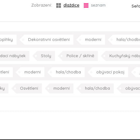
Zobrazení:
dlaždice
seznam
Seřa
oplňky
Dekorativní osvětlení
moderní
hala/chodb
dětský pokoj
koupelna
pracovna
schodišt
dací nábytek
Stoly
Police / skříně
Kuchyňský náb
minimalistický
eklektický
klasický
konceptuáln
tlení
moderní
hala/chodba
obývací pokoj
obývací pokoj
jídelna
kuchyně
dětský pokoj
koupelna
pracovna
schodiště
ky
Osvětlení
moderní
hala/chodba
obývac
ložnice
dětský pokoj
koup