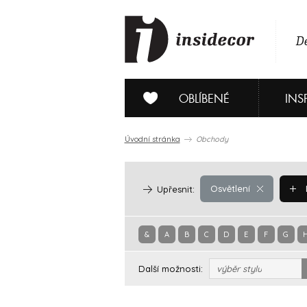
De
OBLÍBENÉ
INS
Úvodní stránka
Obchody
Osvětlení
Upřesnit:
&
A
B
C
D
E
F
G
Další možnosti:
výběr stylu