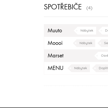
SPOTŘEBIČE
(4)
Muuto
Nábytek
D
kuchyně
ložnice
Moooi
Nábytek
Se
Dekorativní osvětlení
Marset
Osvě
MENU
Nábytek
Doplň