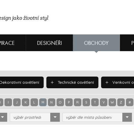
sign jako životní styl
PIRACE
DESIGNÉŘI
OBCHODY
Dekorativní osvětlení
Technické osvětlení
Venkovní os
H
I
J
K
L
M
N
O
P
R
S
T
V
W
Z
#
výběr prostředí
výběr dle místa působení