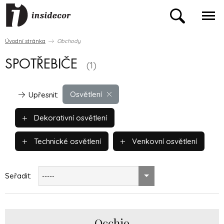
Úvodní stránka
Obchody
SPOTŘEBIČE
(1)
Osvětlení
Upřesnit:
Dekorativní osvětlení
Technické osvětlení
Venkovní osvětlení
Seřadit:
-----
Occhio