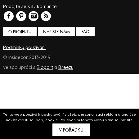
Připojte se k iD komunitě
O PROJEKTU
NAPIŠTE NÁM
FAQ
Podmínky používání
© Insidecor 2013-2019.
ve spolupráci s
Bioport
a
Breezy
Tento web používá k poskytování služeb, personalizaci reklam a analýze
návštěvnosti soubory cookie. Používáním tohoto webu s tím souhlasíte.
V POŘÁDKU