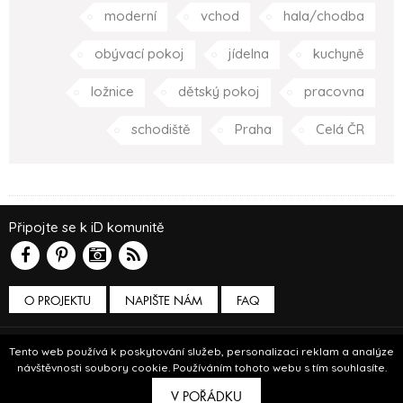
moderní
vchod
hala/chodba
obývací pokoj
jídelna
kuchyně
ložnice
dětský pokoj
pracovna
schodiště
Praha
Celá ČR
Připojte se k iD komunitě
O PROJEKTU
NAPIŠTE NÁM
FAQ
Podmínky používání
Tento web používá k poskytování služeb, personalizaci reklam a analýze
návštěvnosti soubory cookie. Používáním tohoto webu s tím souhlasíte.
© Insidecor 2013-2019.
V POŘÁDKU