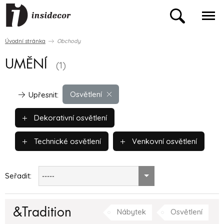
Úvodní stránka
Obchody
UMĚNÍ
(1)
Osvětlení
Upřesnit:
Dekorativní osvětlení
Technické osvětlení
Venkovní osvětlení
Seřadit:
-----
&Tradition
Nábytek
Osvětlení