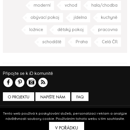
moderní
vchod
hala/chodba
obývací pokoj
jídelna
kuchyně
ložnice
dětský pokoj
pracovna
schodiště
Praha
Celá ČR
Připojte se k iD komunitě
O PROJEKTU
NAPIŠTE NÁM
FAQ
Podmínky používání
Tento web používá k poskytování služeb, personalizaci reklam a analýze
návštěvnosti soubory cookie. Používáním tohoto webu s tím souhlasíte.
© Insidecor 2013-2019.
V POŘÁDKU