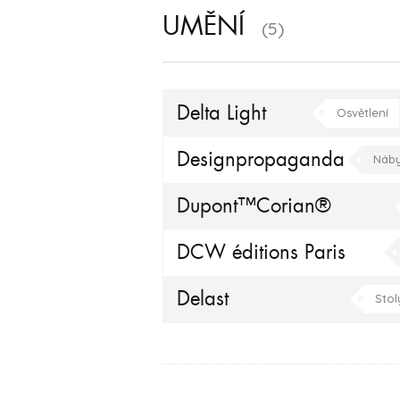
UMĚNÍ
(5)
Delta Light
Osvětlení
ložnice
Designpropaganda
Náby
Dupont™Corian®
Koupelny
min
DCW éditions Paris
obývací pokoj
j
Delast
Stol
Tapety / Dekorace