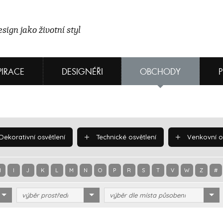
sign jako životní styl
PIRACE
DESIGNÉŘI
OBCHODY
Dekorativní osvětlení
Technické osvětlení
Venkovní os
H
I
J
K
L
M
N
O
P
R
S
T
V
W
Z
#
výběr prostředí
výběr dle místa působení