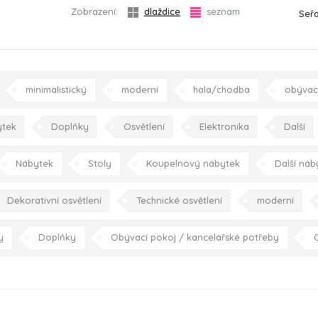
Zobrazení:
dlaždice
seznam
Seřa
minimalistický
moderní
hala/chodba
obývac
dětský pokoj
koupelna
pracovna
schodiště
tek
Doplňky
Osvětlení
Elektronika
Další
retro/vintage
konc
Nábytek
Stoly
Koupelnový nábytek
Další náb
imalistický
industriální
retro/vintage
konceptuáln
Dekorativní osvětlení
Technické osvětlení
moderní
ídelna
kuchyně
ložnice
dětský pokoj
koupe
jídelna
kuchyně
ložnice
dětský pokoj
p
y
Doplňky
Obývací pokoj / kancelářské potřeby
O
zahrada/terasa
S
Umění
minimalistický
konceptuální
moderní