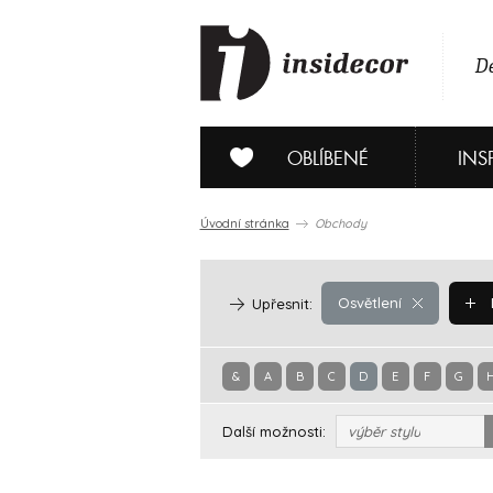
De
OBLÍBENÉ
INS
Úvodní stránka
Obchody
Osvětlení
Upřesnit:
&
A
B
C
D
E
F
G
Další možnosti:
výběr stylu