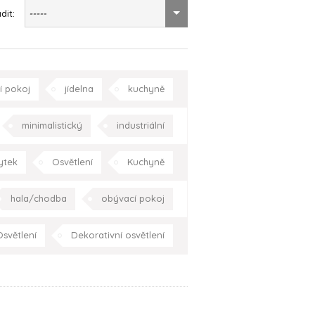
dit:
-----
í pokoj
jídelna
kuchyně
zahrada/terasa
Celá ČR
minimalistický
industriální
eptuální
moderní
Praha
ytek
Osvětlení
Kuchyně
í
moderní
hala/chodba
hala/chodba
obývací pokoj
lna
pracovna
schodiště
racovna
Praha
Celá ČR
světlení
Dekorativní osvětlení
lovensko
Praha
Celá ČR
hala/chodba
obývací pokoj
pracovna
Celá ČR