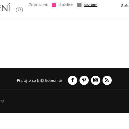
Zobrazení:
dlaždice
seznam
Seřa
ENÍ
(0)
Připojte se k iD komunitě
19.