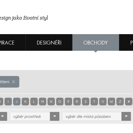
sign jako životní styl
PIRACE
DESIGNÉŘI
OBCHODY
tlení
H
I
J
K
L
M
N
O
P
R
S
T
V
W
Z
#
výběr prostředí
výběr dle místa působení