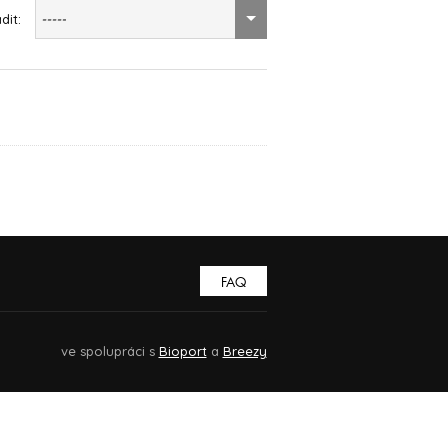
dit:
-----
FAQ
ve spolupráci s
Bioport
a
Breezy