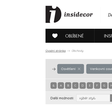
De
OBLÍBENÉ
INS
Úvodní stránka
Obchody
Osvětlení
Venkovní osvě
&
A
B
C
D
E
F
G
Další možnosti:
výběr stylu