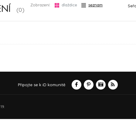
Zobrazení:
dlaždice
seznam
Seřa
ENÍ
(0)
Připojte se k iD komunitě
19.