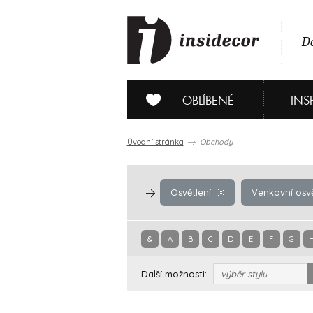
De
OBLÍBENÉ
INS
Úvodní stránka
Obchody
Osvětlení
Venkovní osvě
&
A
B
C
D
E
F
G
Další možnosti:
výběr stylu