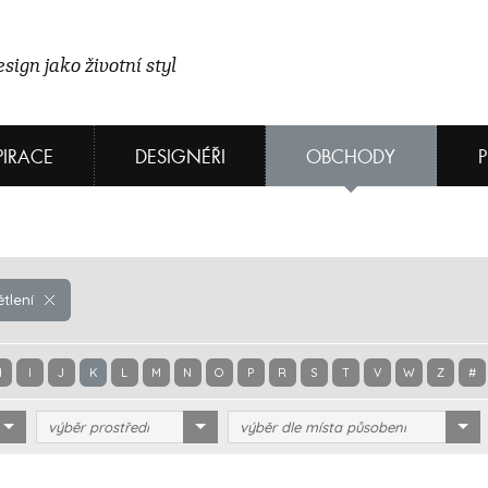
sign jako životní styl
PIRACE
DESIGNÉŘI
OBCHODY
tlení
H
I
J
K
L
M
N
O
P
R
S
T
V
W
Z
#
výběr prostředí
výběr dle místa působení