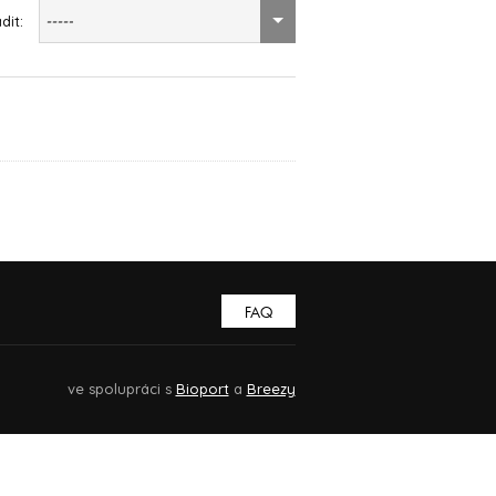
dit:
-----
FAQ
ve spolupráci s
Bioport
a
Breezy