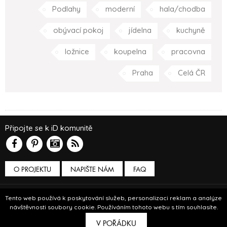
Podlahy
moderní
hala/chodba
obývací pokoj
jídelna
kuchyně
ložnice
koupelna
pracovna
Praha
Celá ČR
Připojte se k iD komunitě
O PROJEKTU
NAPIŠTE NÁM
FAQ
Podmínky používání
Tento web používá k poskytování služeb, personalizaci reklam a analýze
návštěvnosti soubory cookie. Používáním tohoto webu s tím souhlasíte.
© Insidecor 2013-2019.
V POŘÁDKU