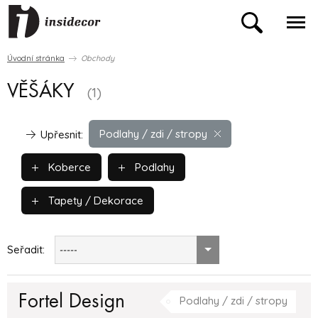
Úvodní stránka
Obchody
VĚŠÁKY
(1)
Podlahy / zdi / stropy
Upřesnit:
Koberce
Podlahy
Tapety / Dekorace
Seřadit:
-----
Fortel Design
Podlahy / zdi / stropy