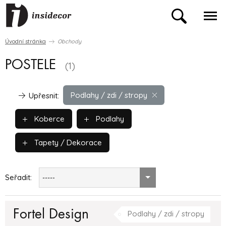
Úvodní stránka
Obchody
POSTELE
(1)
Podlahy / zdi / stropy
Upřesnit:
Koberce
Podlahy
Tapety / Dekorace
Seřadit:
-----
Fortel Design
Podlahy / zdi / stropy