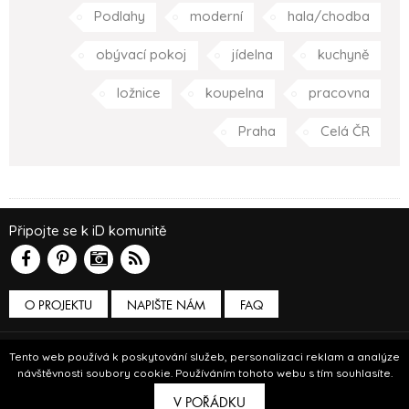
Podlahy
moderní
hala/chodba
obývací pokoj
jídelna
kuchyně
ložnice
koupelna
pracovna
Praha
Celá ČR
Připojte se k iD komunitě
O PROJEKTU
NAPIŠTE NÁM
FAQ
Podmínky používání
Tento web používá k poskytování služeb, personalizaci reklam a analýze
návštěvnosti soubory cookie. Používáním tohoto webu s tím souhlasíte.
© Insidecor 2013-2019.
V POŘÁDKU