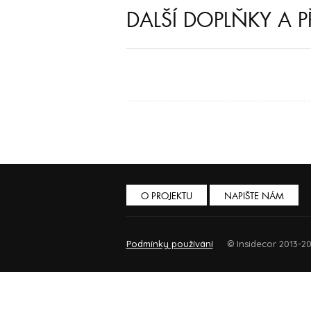
DALŠÍ DOPLŇKY A P
O PROJEKTU
NAPIŠTE NÁM
Podmínky používání
© Insidecor 2013-20