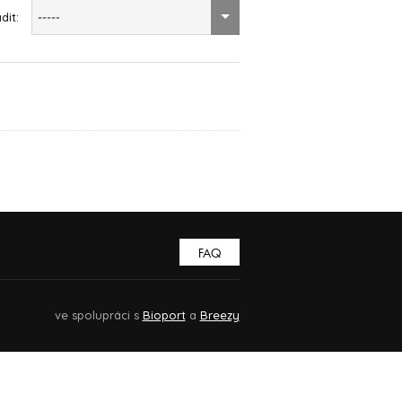
dit:
-----
FAQ
ve spolupráci s
Bioport
a
Breezy