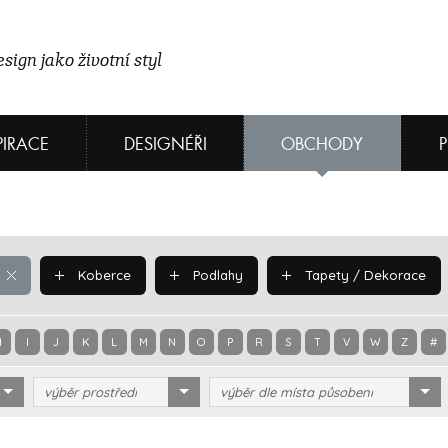
sign jako životní styl
PIRACE
DESIGNÉŘI
OBCHODY
Koberce
Podlahy
Tapety / Dekorace
H
I
J
K
L
M
N
O
P
R
S
T
V
W
Z
#
výběr prostředí
výběr dle místa působení