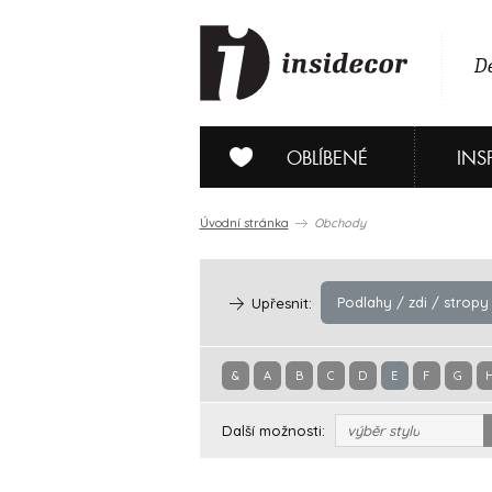
De
OBLÍBENÉ
INS
Úvodní stránka
Obchody
Podlahy / zdi / stropy
Upřesnit:
&
A
B
C
D
E
F
G
Další možnosti:
výběr stylu