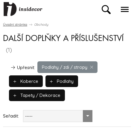
Úvodní stránka
Obchody
DALŠÍ DOPLŇKY A PŘÍSLUŠENSTVÍ
(1)
Podlahy / zdi / stropy
Upřesnit:
Koberce
Podlahy
Tapety / Dekorace
Seřadit:
-----