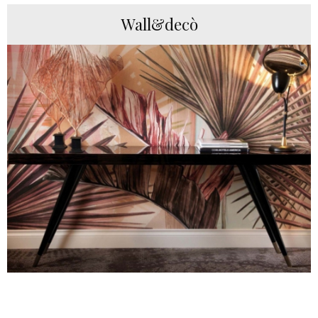
Wall&decò