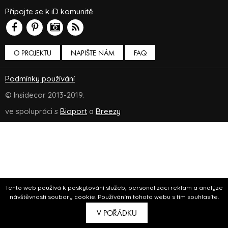
Připojte se k iD komunitě
O PROJEKTU
NAPIŠTE NÁM
FAQ
Podmínky používání
© Insidecor 2013-2019.
ve spolupráci s
Bioport
a
Breezy
Tento web používá k poskytování služeb, personalizaci reklam a analýze
návštěvnosti soubory cookie. Používáním tohoto webu s tím souhlasíte.
V POŘÁDKU