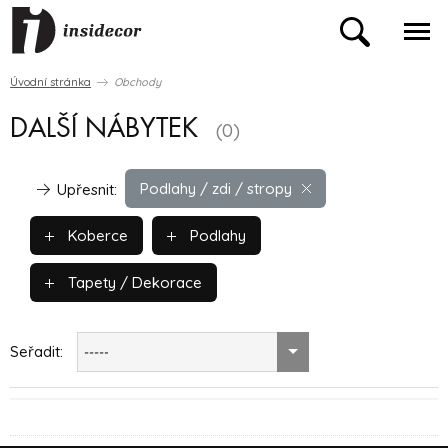
Úvodní stránka
Obchody
DALŠÍ NÁBYTEK
(0)
Podlahy / zdi / stropy
Upřesnit:
Koberce
Podlahy
Tapety / Dekorace
Seřadit:
-----