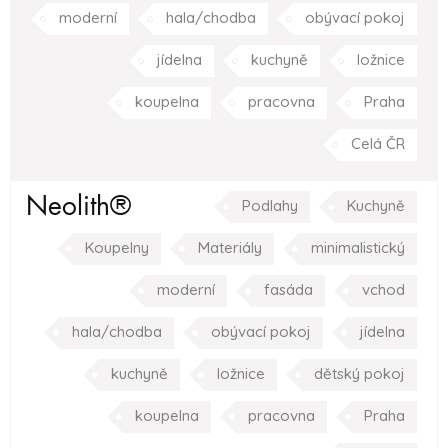
moderní
hala/chodba
obývací pokoj
jídelna
kuchyně
ložnice
koupelna
pracovna
Praha
Celá ČR
Neolith®
Podlahy
Kuchyně
Koupelny
Materiály
minimalistický
moderní
fasáda
vchod
hala/chodba
obývací pokoj
jídelna
kuchyně
ložnice
dětský pokoj
koupelna
pracovna
Praha