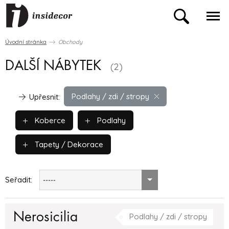
Úvodní stránka
Obchody
DALŠÍ NÁBYTEK
(2)
Podlahy / zdi / stropy
Upřesnit:
Koberce
Podlahy
Tapety / Dekorace
Seřadit:
-----
Nerosicilia
Podlahy / zdi / stropy