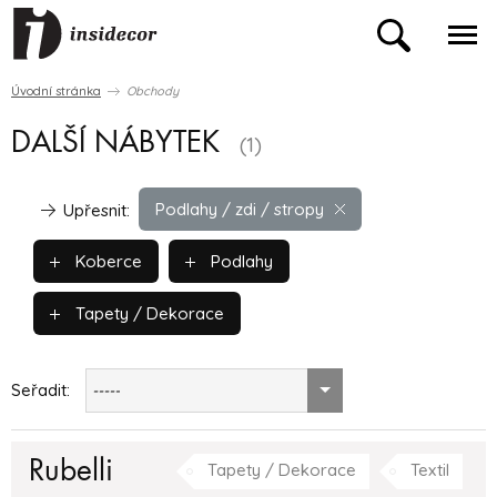
Úvodní stránka
Obchody
DALŠÍ NÁBYTEK
(1)
Podlahy / zdi / stropy
Upřesnit:
Koberce
Podlahy
Tapety / Dekorace
Seřadit:
-----
Rubelli
Tapety / Dekorace
Textil