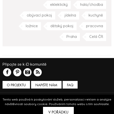
eklektický
hala/chodba
obývací pokoj
jídelna
kuchyně
ložnice
dětský pokoj
pracovna
Praha
Celá ČR
Připojte se k iD komunitě
O PROJEKTU
NAPIŠTE NÁM
FAQ
Podmínky používání
Tento web používá k poskytování služeb, personalizaci reklam a analýze
návštěvnosti soubory cookie. Používáním tohoto webu s tím souhlasíte.
© Insidecor 2013-2019.
V POŘÁDKU