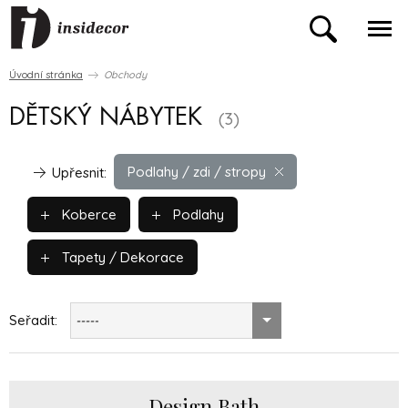
Úvodní stránka
Obchody
DĚTSKÝ NÁBYTEK
(3)
Podlahy / zdi / stropy
Upřesnit:
Koberce
Podlahy
Tapety / Dekorace
Seřadit:
-----
Design Bath