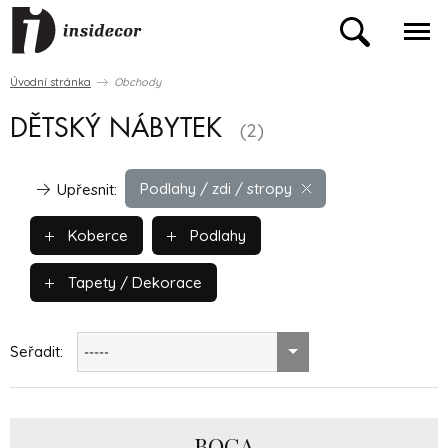
Úvodní stránka
Obchody
DĚTSKÝ NÁBYTEK
(2)
Podlahy / zdi / stropy
Upřesnit:
Koberce
Podlahy
Tapety / Dekorace
Seřadit:
-----
BOCA