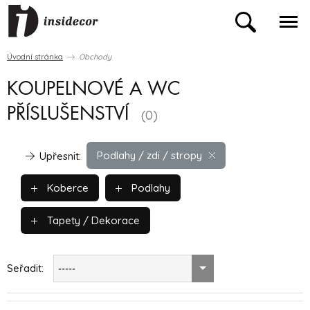
Úvodní stránka
Obchody
KOUPELNOVÉ A WC
PŘÍSLUŠENSTVÍ
(0)
Podlahy / zdi / stropy
Upřesnit:
Koberce
Podlahy
Tapety / Dekorace
Seřadit:
-----