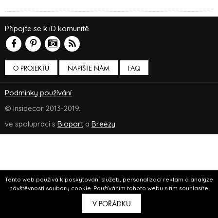
Připojte se k iD komunitě
O PROJEKTU
NAPIŠTE NÁM
FAQ
Podmínky používání
© Insidecor 2013-2019.
ve spolupráci s
Bioport
a
Breezy
Tento web používá k poskytování služeb, personalizaci reklam a analýze
návštěvnosti soubory cookie. Používáním tohoto webu s tím souhlasíte.
V POŘÁDKU