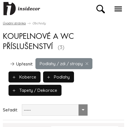
Úvodní stránka
Obchody
KOUPELNOVÉ A WC
PŘÍSLUŠENSTVÍ
(3)
Podlahy / zdi / stropy
Upřesnit:
Koberce
Podlahy
Tapety / Dekorace
Seřadit:
-----