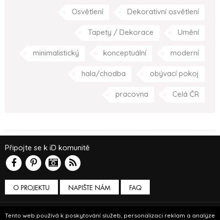
Osvětlení
Dekorativní osvětlení
Tapety / Dekorace
Umění
minimalistický
konceptuální
moderní
hala/chodba
obývací pokoj
pracovna
Celá ČR
Připojte se k iD komunitě
O PROJEKTU
NAPIŠTE NÁM
FAQ
Podmínky používání
Tento web používá k poskytování služeb, personalizaci reklam a analýze