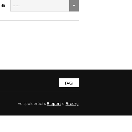
dit:
-----
FAQ
ve spolupráci s
Bioport
a
Breezy