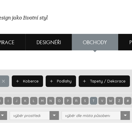
sign jako životní styl
PIRACE
DESIGNÉŘI
OBCHODY
Koberce
Podlahy
Tapety / Dekorace
H
I
J
K
L
M
N
O
P
R
S
T
V
W
Z
#
výběr prostředí
výběr dle místa působení