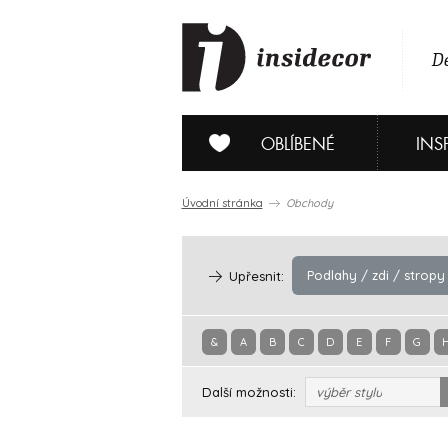
De
OBLÍBENÉ
INS
Úvodní stránka
Obchody
Podlahy / zdi / stropy
Upřesnit:
&
A
B
C
D
E
F
G
Další možnosti:
výběr stylu