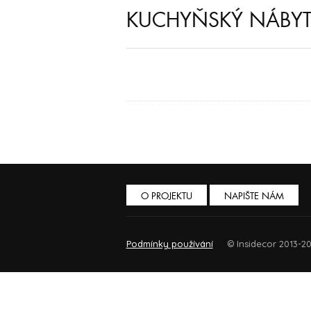
KUCHYŇSKÝ NÁBY
O PROJEKTU
NAPIŠTE NÁM
Podmínky používání
© Insidecor 2013-20