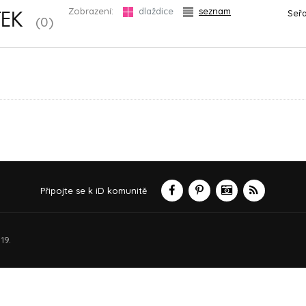
Zobrazení:
dlaždice
seznam
Seřa
TEK
(0)
Připojte se k iD komunitě
19.